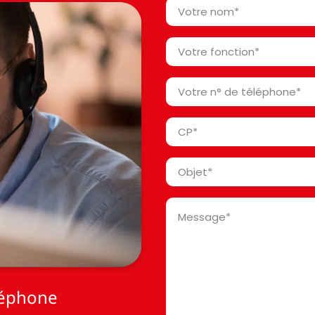
Votre
nom
*
Votre
fonction
*
Votre
n°
de
Code
téléphone
Postal
*
*
Objet
*
Message
*
léphone