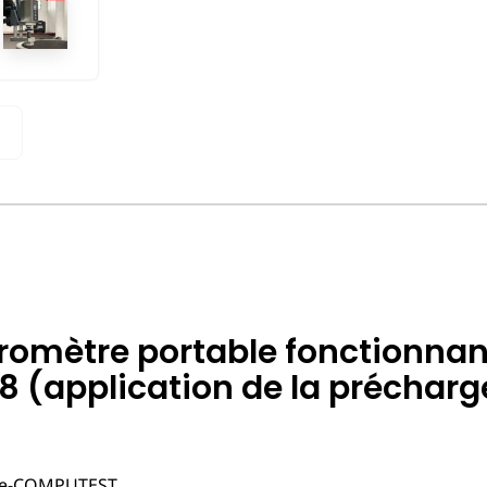
omètre portable fonctionnant
application de la précharge 
e e-COMPUTEST.