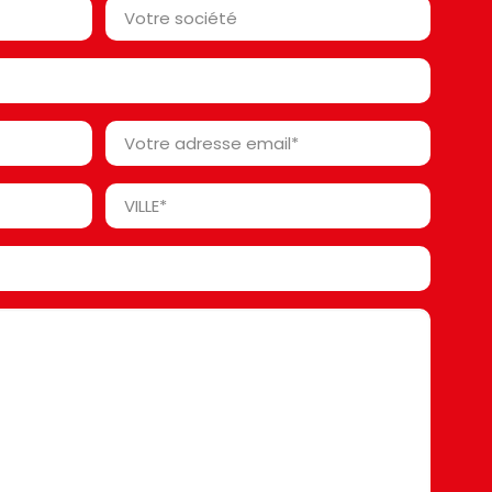
Votre
société*
*
Votre
adresse
email
Ville
*
*