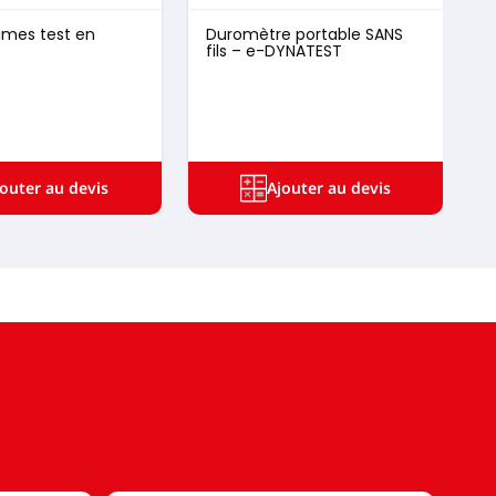
limes test en
Duromètre portable SANS
D
fils – e-DYNATEST
4
jouter au devis
Ajouter au devis