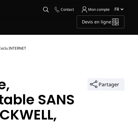
Contact
Mon compte
Devis en ligne
Exclu INTERNET
e,
Partager
table SANS
ROCKWELL,