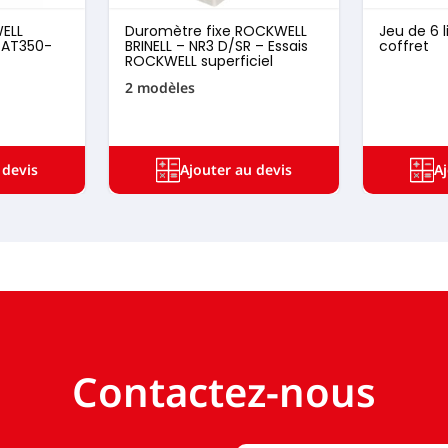
ELL
Duromètre fixe ROCKWELL
Jeu de 6 
– AT350-
BRINELL – NR3 D/SR – Essais
coffret
ROCKWELL superficiel
2 modèles
 devis
Ajouter au devis
A
Contactez-nous