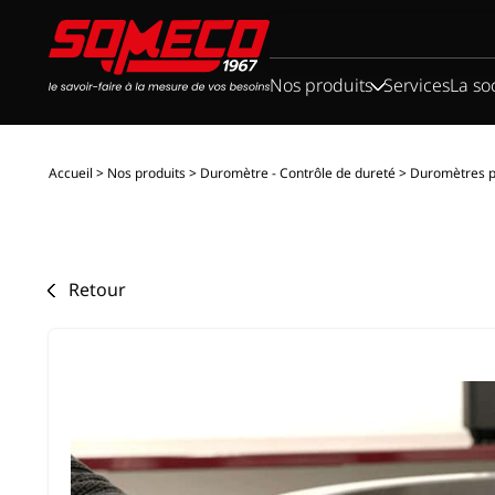
Rechercher :
Nos produits
Services
La so
Accueil
>
Nos produits
>
Duromètre - Contrôle de dureté
>
Duromètres p
Retour