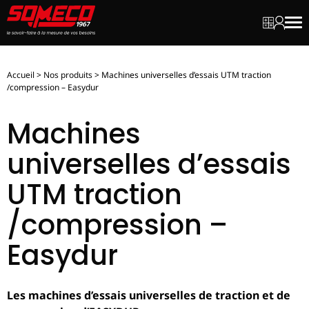
Mon dev
Mon c
Men
Accueil
>
Nos produits
>
Machines universelles d’essais UTM traction
/compression – Easydur
Machines
universelles d’essais
UTM traction
/compression –
Easydur
Les machines d’essais universelles de traction et de