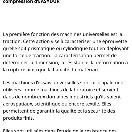
compression d’EASYDUR
Machines
universelles
La première fonction des machines universelles est la
d'essais traction /
traction. Cette action vise à caractériser une éprouvette
compression –
qu’elle soit prismatique ou cylindrique tout en déployant
une force de traction. La caractérisation permet de
UTM – Easydur
déterminer la dimension, la résistance, la déformation à
la rupture ainsi que la fiabilité du matériau.
Les machines d’essais universelles sont principalement
utilisées comme machines de laboratoire et servent
dans de nombreux domaines industriels qu’ils soient
aérospatiaux, scientifique ou encore textile. Elles
permettent de garantir la qualité et la sécurité des
produits finis.
Elles sont utilisées dans l’étude de la résistance des