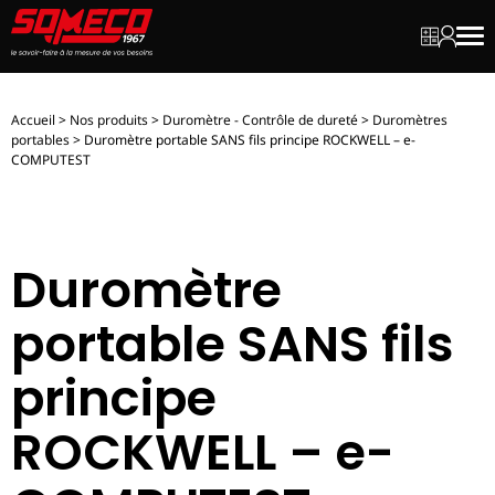
Mon dev
Mon c
Men
Accueil
>
Nos produits
>
Duromètre - Contrôle de dureté
>
Duromètres
portables
>
Duromètre portable SANS fils principe ROCKWELL – e-
COMPUTEST
Duromètre
portable SANS fils
principe
ROCKWELL – e-