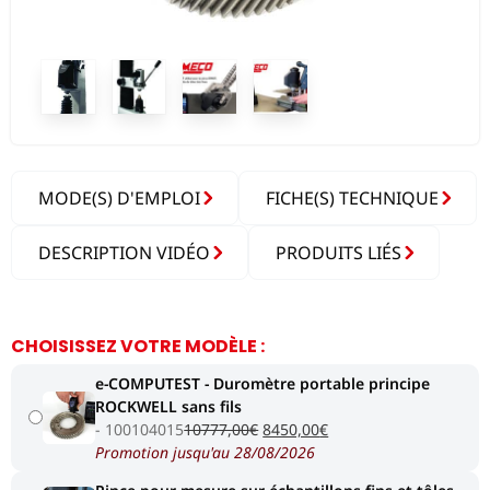
MODE(S) D'EMPLOI
FICHE(S) TECHNIQUE
DESCRIPTION VIDÉO
PRODUITS LIÉS
CHOISISSEZ VOTRE MODÈLE :
e-COMPUTEST - Duromètre portable principe
ROCKWELL sans fils
Le
Le
100104015
10777,00
€
8450,00
€
prix
prix
Promotion jusqu'au 28/08/2026
initial
actuel