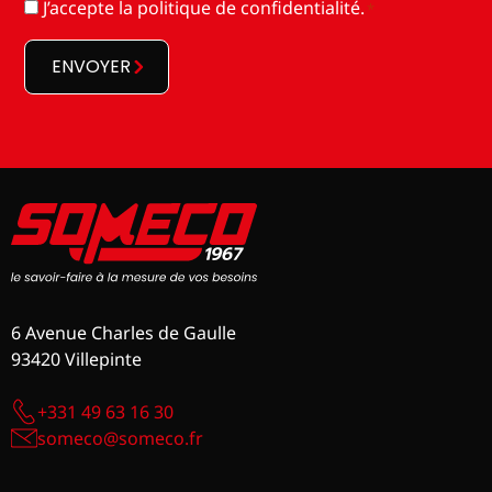
RGPD
J’accepte la
politique de confidentialité
.
*
*
ENVOYER
6 Avenue Charles de Gaulle
93420 Villepinte
+331 49 63 16 30
someco@someco.fr