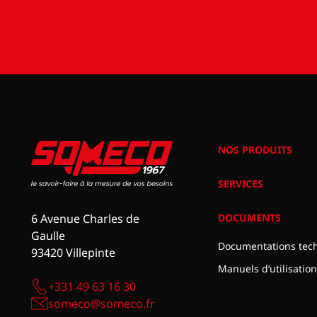
NOS PRODUITS
SERVICES
DOCUMENTS
6 Avenue Charles de
Gaulle
Documentations tec
93420 Villepinte
Manuels d’utilisation
+331 49 63 16 30
someco@someco.fr