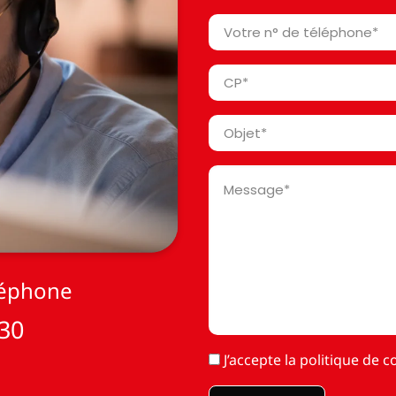
*
Votre
n°
de
Code
téléphone
Postal
*
*
Objet
*
Message
*
léphone
 30
RGPD
J’accepte la
politique de co
*