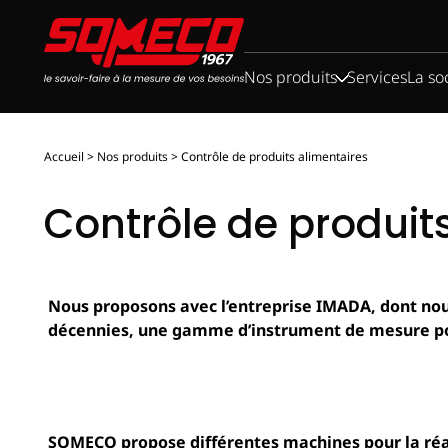
Rechercher :
Nos produits
Services
La so
Accueil
>
Nos produits
>
Contrôle de produits alimentaires
Contrôle de produit
Nous proposons avec l’entreprise IMADA, dont nous
décennies, une gamme d’instrument de mesure pou
Instrument de
mesure pour
SOMECO propose différentes machines pour la réal