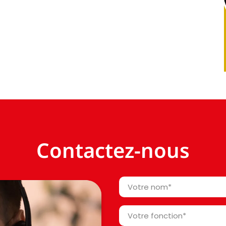
Contactez-nous
Votre
nom
*
Votre
fonction