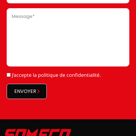
Message
*
RGPD
J’accepte la
politique de confidentialité
.
*
*
ENVOYER