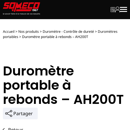
Mon dev
Mon c
Men
Accueil
>
Nos produits
>
Duromètre - Contrôle de dureté
>
Duromètres
portables
>
Duromètre portable à rebonds – AH200T
Duromètre
portable à
rebonds – AH200T
Partager
Retour