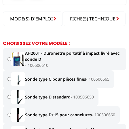
MODE(S) D'EMPLOI
FICHE(S) TECHNIQUE
CHOISISSEZ VOTRE MODÈLE :
AH200T - Duromètre portatif à impact livré avec
sonde D
100506610
Sonde type C pour pièces fines
100506665
Sonde type D standard
100506650
Sonde type D+15 pour cannelures
100506660