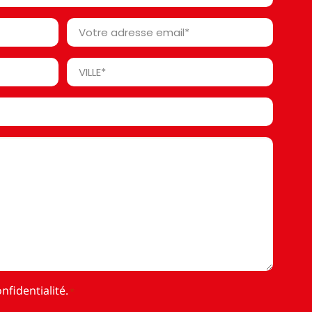
Votre
adresse
email
Ville
*
*
nfidentialité
.
*