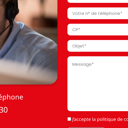
fonction
*
Votre
n°
de
Code
téléphone
Postal
*
*
Objet
*
Message
*
léphone
 30
RGPD
J’accepte la
politique de co
*