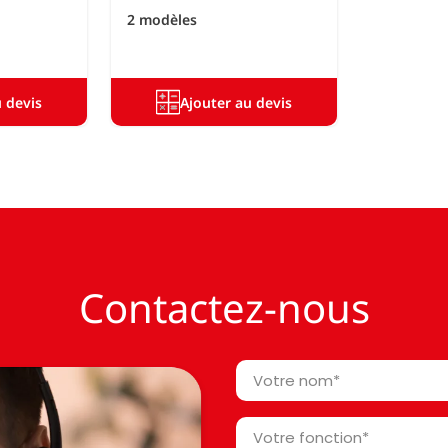
2 modèles
u devis
Ajouter au devis
Contactez-nous
Votre
nom
*
Votre