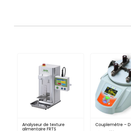
Type d’essais :
Différents types d’essais sont réalisés parmi lesquels 
gâteaux.
SOMECO propose différentes catégories de machine p
– Analyseur de texture alimentaire (rhéomètre) :
Le rhéomètre ou analyseur de texture alimentaire est
Le rhéomètre applique une contrainte ou une déforma
Cela permet de déterminer comment les matériaux s
De multiples types de test peuvent être faites grâce à 
dureté, de la fermeté du beurre, l’onctuosité, de flexi
– Unité de test de dureté alimentaire :
Ces bancs d’essais manuels ou non, sont utilisés pour
Analyseur de texture
Couplemètre – D
alimentaire FRTS