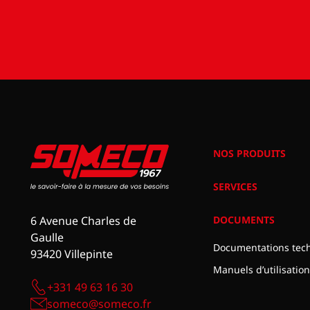
NOS PRODUITS
SERVICES
DOCUMENTS
6 Avenue Charles de
Gaulle
Documentations tec
93420 Villepinte
Manuels d’utilisation
+331 49 63 16 30
someco@someco.fr