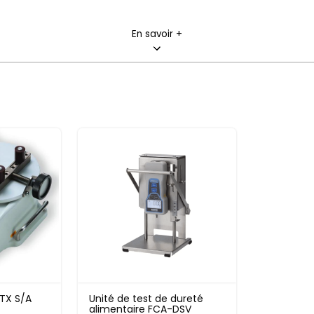
En savoir +
l’essai de dureté du riz, l’élasticité de la gelée, le cisaille
our la réalisation de ces essais
 un appareil de laboratoire utilisé pour la mesure des cara
tion sur l’échantillon et mesure la réponse en matière de c
e comportent sous différentes conditions
cet instrument, tels que le test de cisaillement, de résistanc
on,
 les mesures de tests pour les aliments dure tel que le riz 
TX S/A
Unité de test de dureté
alimentaire FCA-DSV