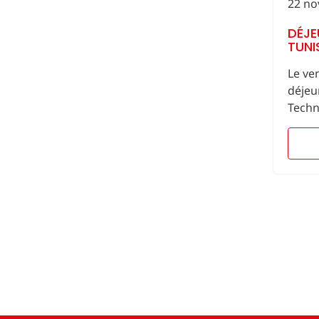
22 no
DÉJE
TUNI
Le ve
déjeu
Techni