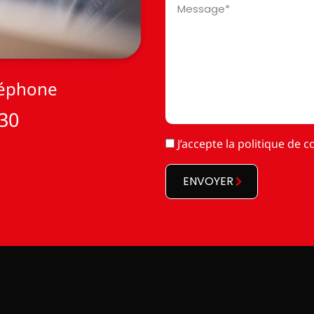
*
léphone
 30
RGPD
J’accepte la
politique de co
*
ENVOYER