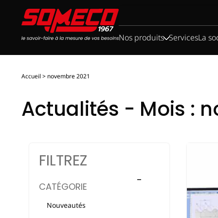
Rechercher :
Nos produits
Services
La so
Accueil
>
novembre 2021
Actualités - Mois :
n
FILTREZ
CATÉGORIE
Nouveautés