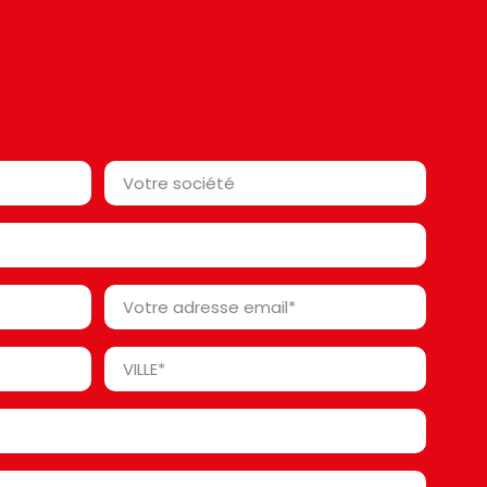
Votre
société*
*
Votre
adresse
email
Ville
*
*