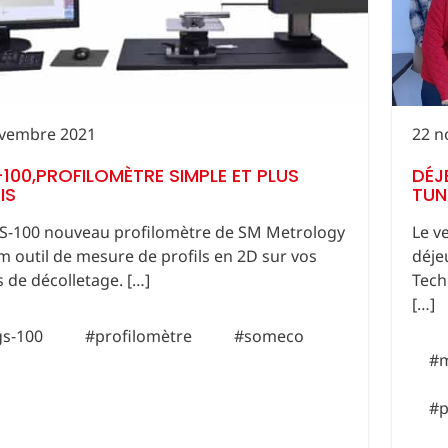
vembre 2021
22 n
100,PROFILOMÈTRE SIMPLE ET PLUS
DÉJ
IS
TUNI
S-100 nouveau profilomètre de SM Metrology
Le v
m outil de mesure de profils en 2D sur vos
déje
s de décolletage. […]
Tech
[…]
s-100
#profilomètre
#someco
#
#p