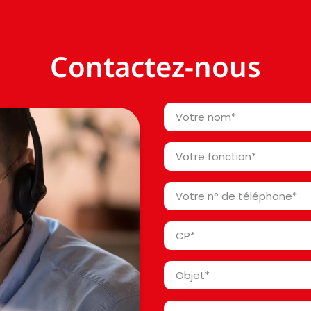
Contactez-nous
Votre
nom
*
Votre
fonction
*
Votre
n°
de
Code
téléphone
Postal
*
*
Objet
*
Message