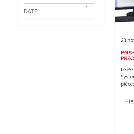
DATE
23 no
PGS-
PRÉC
Le PG
Syste
pièce
#pg