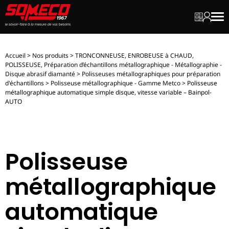
Mon dev
Mon c
Men
Accueil
>
Nos produits
>
TRONCONNEUSE, ENROBEUSE à CHAUD,
POLISSEUSE, Préparation d’échantillons métallographique - Métallographie -
Disque abrasif diamanté
>
Polisseuses métallographiques pour préparation
d'échantillons
>
Polisseuse métallographique - Gamme Metco
>
Polisseuse
métallographique automatique simple disque, vitesse variable – Bainpol-
AUTO
Polisseuse
métallographique
automatique