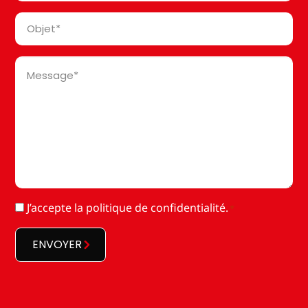
Objet
*
Message
*
RGPD
J’accepte la
politique de confidentialité
.
*
*
ENVOYER