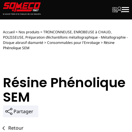
Mon dev
Mon c
Men
Accueil
>
Nos produits
>
TRONCONNEUSE, ENROBEUSE à CHAUD,
POLISSEUSE, Préparation d’échantillons métallographique - Métallographie -
Disque abrasif diamanté
>
Consommables pour l'Enrobage
>
Résine
Phénolique SEM
Résine Phénolique
SEM
Partager
Retour