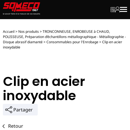
Mon dev
Mon c
Men
Accueil
>
Nos produits
>
TRONCONNEUSE, ENROBEUSE à CHAUD,
POLISSEUSE, Préparation d’échantillons métallographique - Métallographie -
Disque abrasif diamanté
>
Consommables pour l'Enrobage
>
Clip en acier
inoxydable
Clip en acier
inoxydable
Partager
Retour