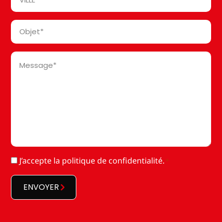
*
Objet
*
Message
*
RGPD
J’accepte la
politique de confidentialité
.
*
*
ENVOYER