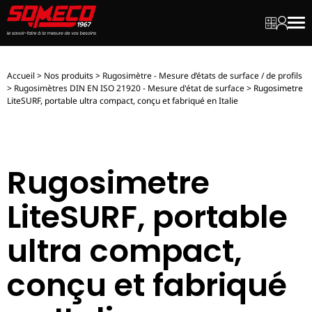
Mon dev
Mon c
Men
Accueil
>
Nos produits
>
Rugosimètre - Mesure d’états de surface / de profils
>
Rugosimètres DIN EN ISO 21920 - Mesure d'état de surface
>
Rugosimetre
LiteSURF, portable ultra compact, conçu et fabriqué en Italie
Rugosimetre
LiteSURF, portable
ultra compact,
conçu et fabriqué