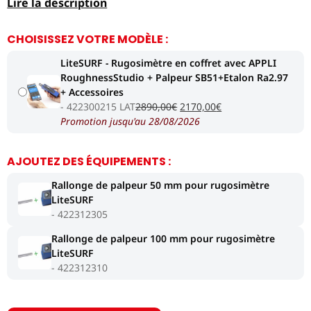
Lire la description
CHOISISSEZ VOTRE MODÈLE :
LiteSURF - Rugosimètre en coffret avec APPLI
RoughnessStudio + Palpeur SB51+Etalon Ra2.97
+ Accessoires
Le
Le
422300215 LAT
2890,00
€
2170,00
€
prix
prix
Promotion jusqu'au 28/08/2026
initial
actuel
était :
est :
AJOUTEZ DES ÉQUIPEMENTS :
2890,00€.
2170,00€.
Rallonge de palpeur 50 mm pour rugosimètre
LiteSURF
422312305
Rallonge de palpeur 100 mm pour rugosimètre
LiteSURF
422312310