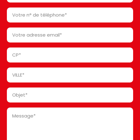
*
Votre
n°
de
Votre
téléphone
adresse
*
email
Code
*
Postal
*
Ville
*
Objet
*
Message
*