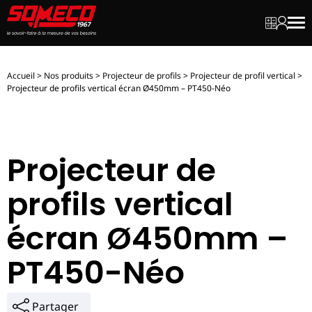
Mon dev
Mon c
Men
Accueil
>
Nos produits
>
Projecteur de profils
>
Projecteur de profil vertical
>
Projecteur de profils vertical écran Ø450mm – PT450-Néo
Projecteur de
profils vertical
écran Ø450mm –
PT450-Néo
Partager