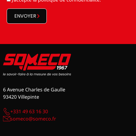
*
*
ENVOYER
6 Avenue Charles de Gaulle
93420 Villepinte
+331 49 63 16 30
someco@someco.fr