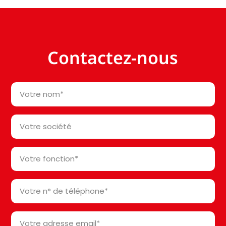
Contactez-nous
Votre
nom
*
Votre
société*
*
Votre
fonction
*
Votre
n°
de
Votre
téléphone