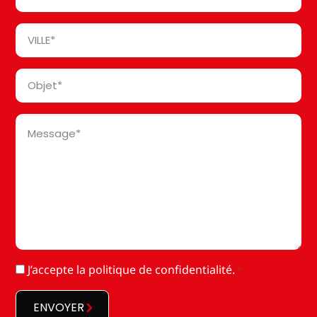
Postal
*
Ville
*
Objet
*
Message
*
RGPD
J’accepte la
politique de confidentialité
.
*
*
ENVOYER