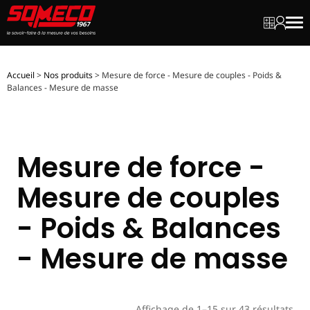
Mon dev
Mon c
Men
Accueil
>
Nos produits
>
Mesure de force - Mesure de couples - Poids &
Balances - Mesure de masse
Mesure de force -
Mesure de couples
- Poids & Balances
- Mesure de masse
Affichage de 1–15 sur 43 résultats