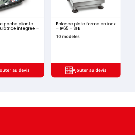
e poche pliante
Balance plate forme en inox
ulatrice integrée –
– IP65 – SFB
10 modèles
5
s
jouter au devis
Ajouter au devis