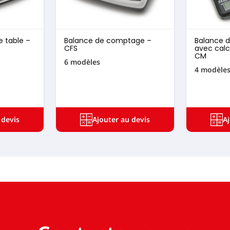
e table –
Balance de comptage –
Balance d
CFS
avec calc
CM
6 modèles
4 modèle
 devis
Ajouter au devis
A