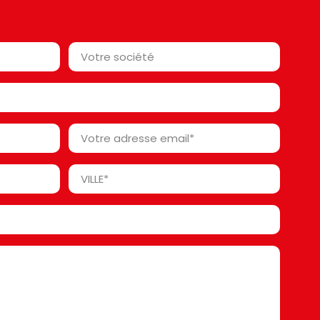
Votre
société*
*
Votre
adresse
email
Ville
*
*