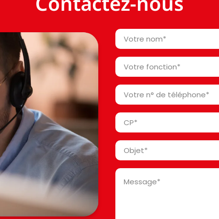
Contactez-nous
Votre
nom
*
Votre
fonction
*
Votre
n°
de
Code
téléphone
Postal
*
*
Objet
*
Message
*