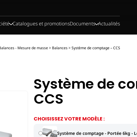
ciété
Catalogues et promotions
Documents
Actualités
 Balances - Mesure de masse
>
Balances
>
Système de comptage – CCS
Système de c
CCS
CHOISISSEZ VOTRE MODÈLE :
Système de comptage - Portée 6kg - L