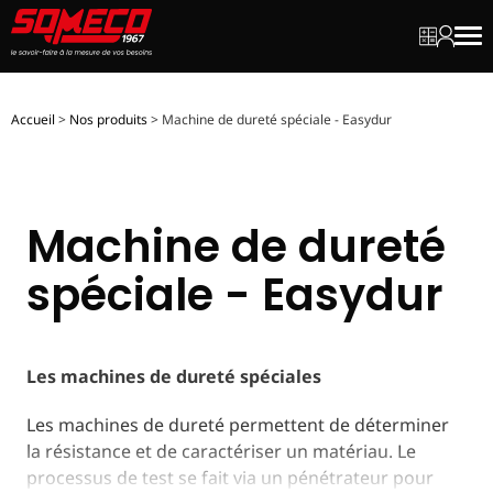
Mon dev
Mon c
Men
Accueil
>
Nos produits
>
Machine de dureté spéciale - Easydur
Machine de dureté
spéciale - Easydur
Les machines de dureté spéciales
Les machines de dureté permettent de déterminer
la résistance et de caractériser un matériau. Le
processus de test se fait via un pénétrateur pour