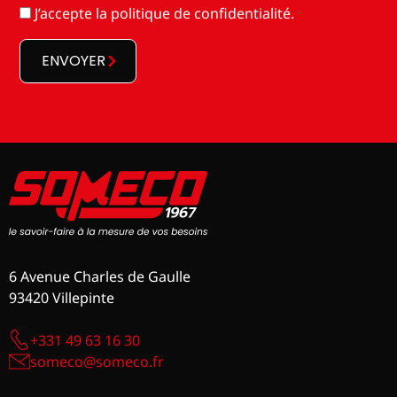
RGPD
J’accepte la
politique de confidentialité
.
*
*
ENVOYER
6 Avenue Charles de Gaulle
93420 Villepinte
+331 49 63 16 30
someco@someco.fr