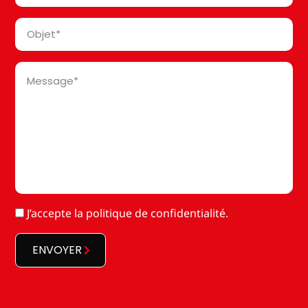
Objet
*
Message
*
RGPD
J’accepte la
politique de confidentialité
.
*
*
ENVOYER