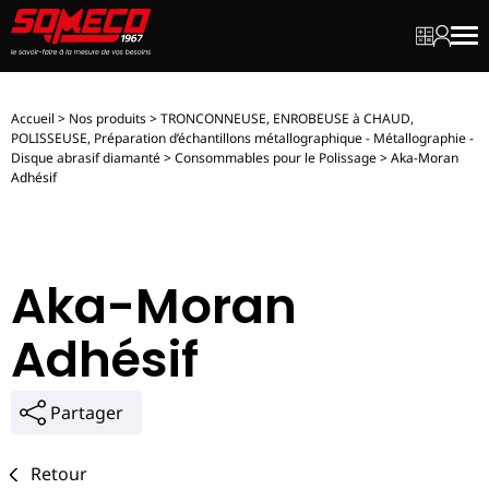
Mon dev
Mon c
Men
Accueil
>
Nos produits
>
TRONCONNEUSE, ENROBEUSE à CHAUD,
POLISSEUSE, Préparation d’échantillons métallographique - Métallographie -
Disque abrasif diamanté
>
Consommables pour le Polissage
>
Aka-Moran
Adhésif
Aka-Moran
Adhésif
Partager
Retour