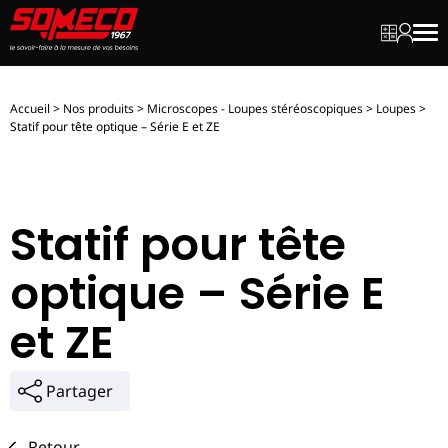
Mon dev
Mon c
Men
Accueil
>
Nos produits
>
Microscopes - Loupes stéréoscopiques
>
Loupes
>
Statif pour tête optique – Série E et ZE
Statif pour tête
optique – Série E
et ZE
Partager
Retour