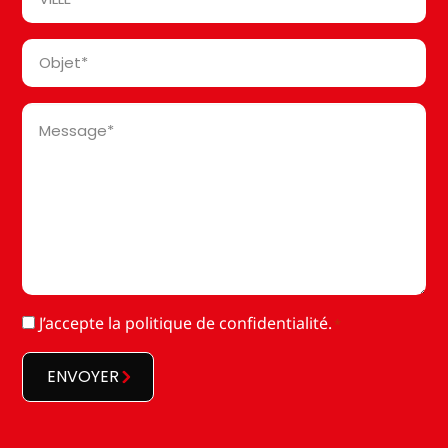
*
Objet
*
Message
*
RGPD
J’accepte la
politique de confidentialité
.
*
*
ENVOYER