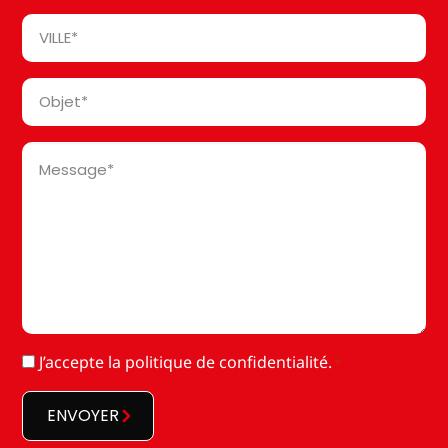
*
Ville
*
Objet
*
Message
*
RGPD
J’accepte la
politique de confidentialité
.
*
*
ENVOYER