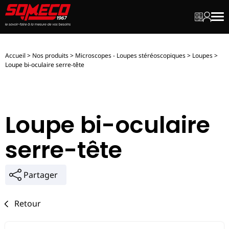
Mon dev
Mon c
Men
Accueil
>
Nos produits
>
Microscopes - Loupes stéréoscopiques
>
Loupes
>
Loupe bi-oculaire serre-tête
Loupe bi-oculaire
serre-tête
Partager
Retour