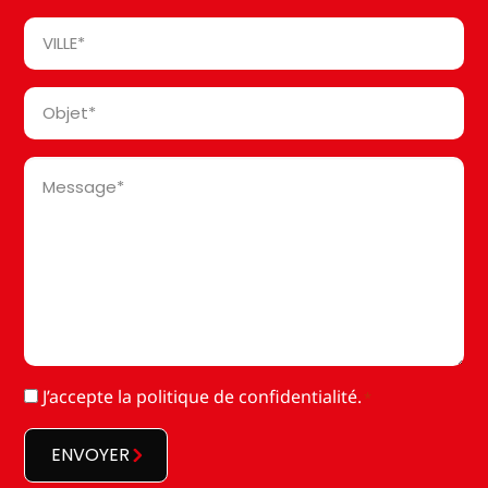
*
Ville
*
Objet
*
Message
*
RGPD
J’accepte la
politique de confidentialité
.
*
*
ENVOYER