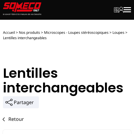
Mon dev
Mon c
Men
Accueil
>
Nos produits
>
Microscopes - Loupes stéréoscopiques
>
Loupes
>
Lentilles interchangeables
Lentilles
interchangeables
Partager
Retour