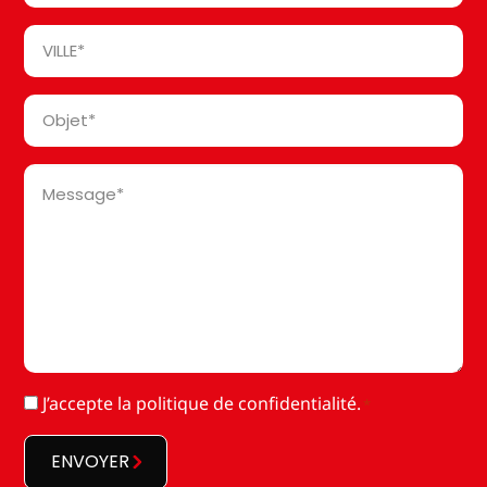
*
Ville
*
Objet
*
Message
*
RGPD
J’accepte la
politique de confidentialité
.
*
*
ENVOYER