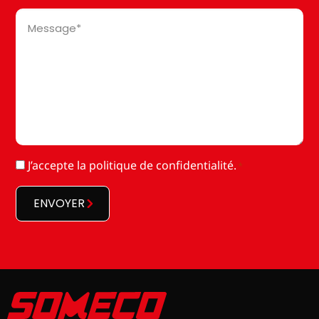
Message
*
RGPD
J’accepte la
politique de confidentialité
.
*
*
ENVOYER