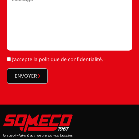
*
RGPD
J’accepte la
politique de confidentialité
.
*
*
ENVOYER