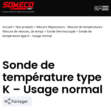
Mon dev
Mon c
Men
Accueil
>
Nos produits
>
Mesure d’épaisseurs - Mesure de températures -
Mesure de vitesses, de temps
>
Sonde thermocouple
>
Sonde de
température type K – Usage normal
Sonde de
température type
K – Usage normal
Partager