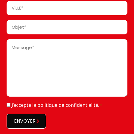
Ville
*
Objet
*
Message
*
RGPD
J’accepte la
politique de confidentialité
.
*
*
ENVOYER