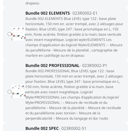
drapeau
Bundle 002 ELEMENTS
023R0002-E1
Bundle 002-ELEMENTS Blue LEVEL type 122 : base plate
horizontale, 150 mm en acier trempé, avec 2 alésages pour
fixation. Blue LEVEL type 247 : base prismatique en L, 150
mm, fonte aciérée, finition grattée à la main, base verticale
avec insert magnétique. Logiciel wylerELEMENTS Les
champs d'application du logiciel WylerELEMENTS : - Mesure
du parallélisme - Mesure de la planéité , cartographie de
marbre en cadrillage ou en drapeau
Bundle 002 PROFESSIONAL
023R0002-P1
Bundle 002-PROFESSIONAL Blue LEVEL type 122 : base
plate horizontale, 150 mm en acier trempé, avec 2 alésages
pour fixation. Blue LEVEL type 247 : base prismatique en L,
150 mm, fonte aciérée, finition grattée à la main, base
verticale avec insert magnétique. Logiciel
WylerPROFESSIONAL Les champs d’application du logiciel
WylerPROFESSIONAL : – Mesure de rectitude et du
parallélisme – Mesure de la planéité – Mesure de rectitude
et du parallélisme avec torsion – Mesure de la
perpendicularité – Mesure du tangage et dur roulis
Bundle 002 SPEC
023R0002-S1