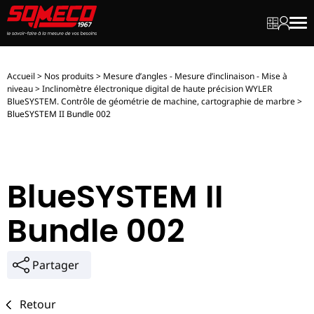
Mon dev
Mon c
Men
Accueil
>
Nos produits
>
Mesure d’angles - Mesure d’inclinaison - Mise à
niveau
>
Inclinomètre électronique digital de haute précision WYLER
BlueSYSTEM. Contrôle de géométrie de machine, cartographie de marbre
>
BlueSYSTEM II Bundle 002
BlueSYSTEM II
Bundle 002
Partager
Retour