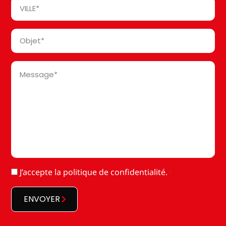
Ville
*
Objet
*
Message
*
RGPD
J’accepte la
politique de confidentialité
.
*
*
ENVOYER