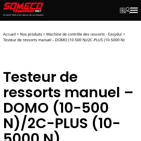
Mon dev
Mon c
Men
Accueil
>
Nos produits
>
Machine de contrôle des ressorts - Easydur
>
Testeur de ressorts manuel – DOMO (10-500 N)/2C-PLUS (10-5000 N)
Testeur de
ressorts manuel –
DOMO (10-500
N)/2C-PLUS (10-
5000 N)