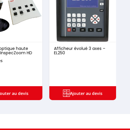
optique haute
Afficheur évolué 3 axes –
P
n InspecZoom HD
EL250
es
9
jouter au devis
Ajouter au devis