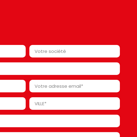
Votre
société*
*
Votre
adresse
email
Ville
*
*