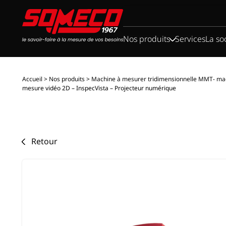
Rechercher :
Nos produits
Services
La so
Accueil
>
Nos produits
>
Machine à mesurer tridimensionnelle MMT- mac
mesure vidéo 2D – InspecVista – Projecteur numérique
Retour