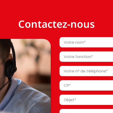
Contactez-nous
Votre
nom
*
Votre
fonction
*
Votre
n°
de
Code
téléphone
Postal
*
*
Objet
*
Message