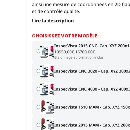
ainsi une mesure de coordonnées en 2D fiabl
et de contrôle qualité.
Lire la description
CHOISISSEZ VOTRE MODÈLE :
InspecVista 2015 CNC- Cap. XYZ 200
Le
Le
19950,00
€
16700,00
€
Etalonnage et formation inclus
prix
prix
initial
actuel
était :
est :
InspecVista CNC 3020 - Cap. XYZ 300
19950,00€.
16700,00€.
InspecVista CNC 4030 - Cap. XYZ 400
InspecVista 1510 MAM - Cap. XYZ 15
InspecVista 2015 MAM - Cap. XYZ 20