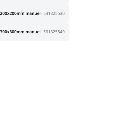
0x200x200mm manuel
531325530
0x300x300mm manuel
531325540