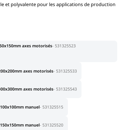
e et polyvalente pour les applications de production
x150x150mm axes motorisés
531325523
x200x200mm axes motorisés
531325533
x300x300mm axes motorisés
531325543
0x100x100mm manuel
531325515
0x150x150mm manuel
531325520