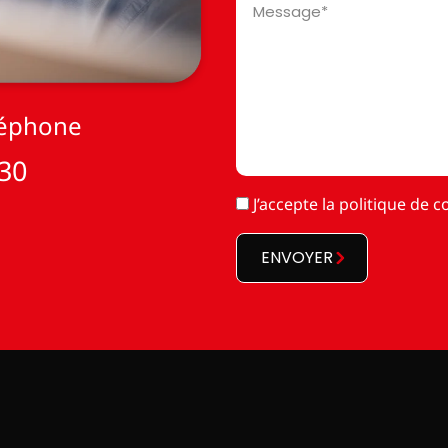
*
léphone
 30
RGPD
J’accepte la
politique de co
*
ENVOYER