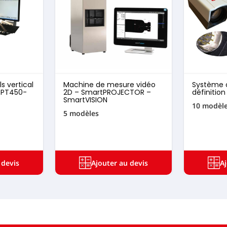
ls vertical
Machine de mesure vidéo
Système 
 PT450-
2D – SmartPROJECTOR –
définitio
SmartVISION
10 modèl
5 modèles
 devis
Ajouter au devis
A