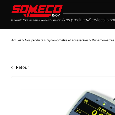
Rechercher :
Nos produits
Services
La so
Accueil
>
Nos produits
>
Dynamomètre et accessoires
>
Dynamomètres à 
Retour