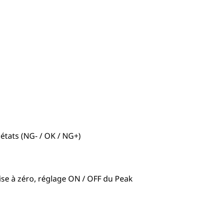
états (NG- / OK / NG+)
ise à zéro, réglage ON / OFF du Peak