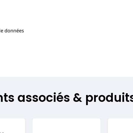
 de données
s associés & produits