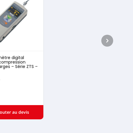
tre digital
-compression
arges – Série ZTS –
s
jouter au devis