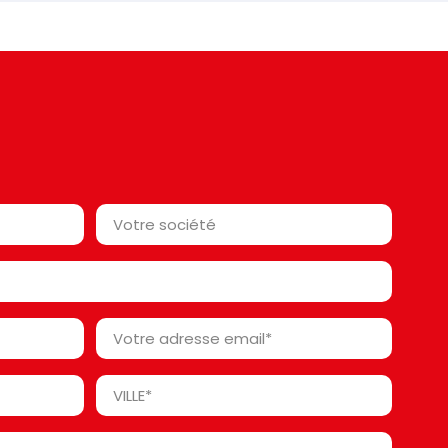
Votre
société*
*
Votre
adresse
email
Ville
*
*