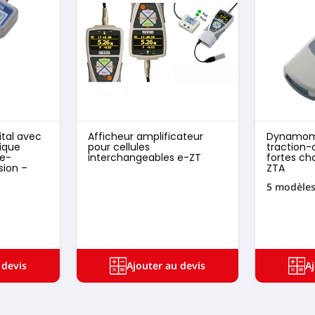
tal avec
Afficheur amplificateur
Dynamomè
ique
pour cellules
traction
ge-
interchangeables e-ZT
fortes ch
sion –
ZTA
5 modèle
 devis
Ajouter au devis
A