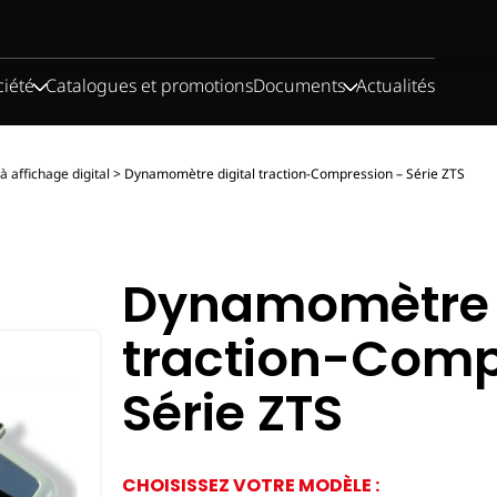
ciété
Catalogues et promotions
Documents
Actualités
affichage digital
>
Dynamomètre digital traction-Compression – Série ZTS
Dynamomètre d
traction-Comp
Série ZTS
CHOISISSEZ VOTRE MODÈLE :