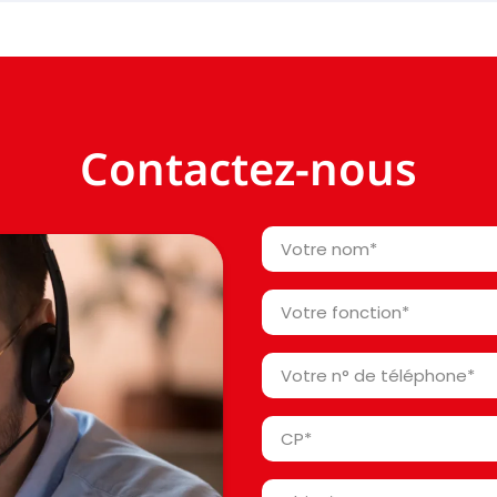
Contactez-nous
Votre
nom
*
Votre
fonction
*
Votre
n°
de
Code
téléphone
Postal
*
*
Objet