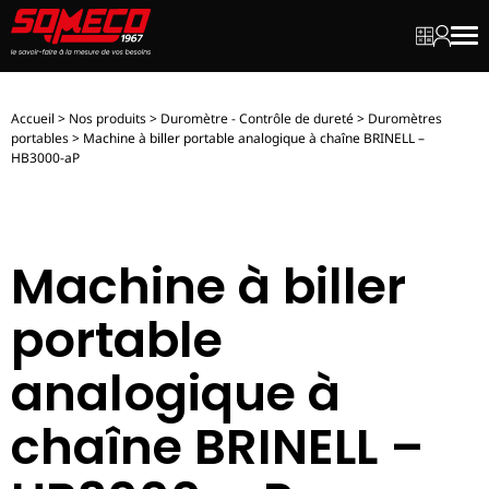
Mon dev
Mon c
Men
Accueil
>
Nos produits
>
Duromètre - Contrôle de dureté
>
Duromètres
portables
>
Machine à biller portable analogique à chaîne BRINELL –
HB3000-aP
Machine à biller
portable
analogique à
chaîne BRINELL –