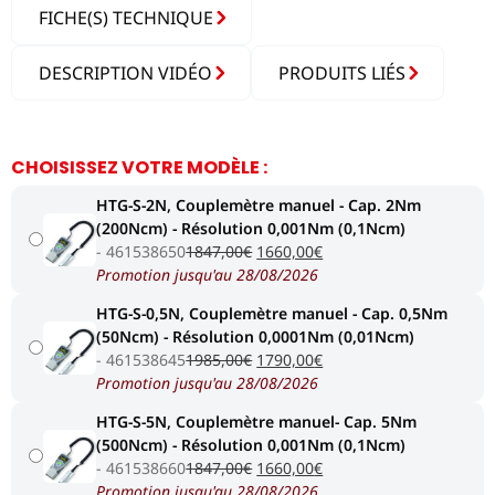
FICHE(S) TECHNIQUE
DESCRIPTION VIDÉO
PRODUITS LIÉS
CHOISISSEZ VOTRE MODÈLE :
HTG-S-2N, Couplemètre manuel - Cap. 2Nm
(200Ncm) - Résolution 0,001Nm (0,1Ncm)
Le
Le
461538650
1847,00
€
1660,00
€
prix
prix
Promotion jusqu'au 28/08/2026
initial
actuel
HTG-S-0,5N, Couplemètre manuel - Cap. 0,5Nm
était :
est :
(50Ncm) - Résolution 0,0001Nm (0,01Ncm)
1847,00€.
1660,00€.
Le
Le
461538645
1985,00
€
1790,00
€
prix
prix
Promotion jusqu'au 28/08/2026
initial
actuel
HTG-S-5N, Couplemètre manuel- Cap. 5Nm
était :
est :
(500Ncm) - Résolution 0,001Nm (0,1Ncm)
1985,00€.
1790,00€.
Le
Le
461538660
1847,00
€
1660,00
€
prix
prix
Promotion jusqu'au 28/08/2026