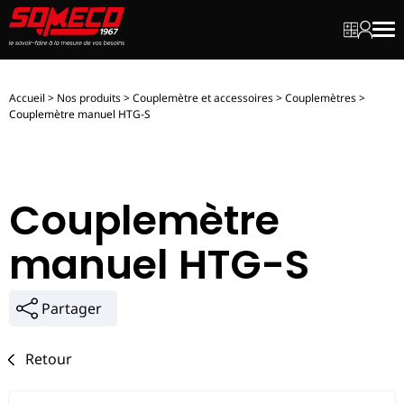
Mon dev
Mon c
Men
Accueil
>
Nos produits
>
Couplemètre et accessoires
>
Couplemètres
>
Couplemètre manuel HTG-S
Couplemètre
manuel HTG-S
Partager
Retour