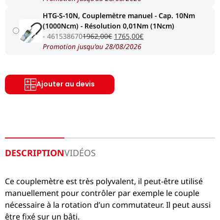
initial
actuel
HTG-S-10N, Couplemètre manuel - Cap. 10Nm
était :
est :
(1000Ncm) - Résolution 0,01Nm (1Ncm)
1847,00€.
1660,00€.
Le
Le
461538670
1962,00
€
1765,00
€
prix
prix
Promotion jusqu'au 28/08/2026
initial
actuel
était :
est :
1962,00€.
1765,00€.
Ajouter au devis
DESCRIPTION
VIDÉOS
Ce couplemètre est très polyvalent, il peut-être utilisé
manuellement pour contrôler par exemple le couple
nécessaire à la rotation d’un commutateur. Il peut aussi
être fixé sur un bâti.