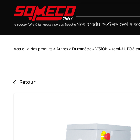
Rechercher :
Nos produits
Services
La so
Accueil
>
Nos produits
>
Autres
>
Duromètre « VISION » semi-AUTO à to
Retour