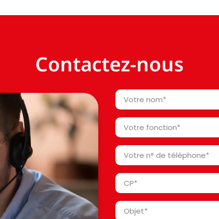
Contactez-nous
Votre
nom
*
Votre
fonction
*
Votre
n°
de
Code
téléphone
Postal
*
*
Objet
*