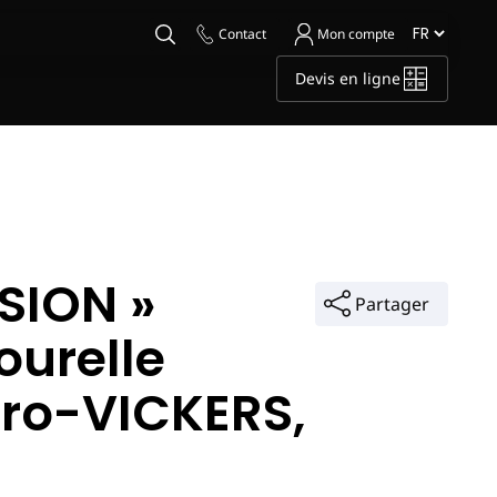
Contact
Mon compte
Devis en ligne
SION »
Partager
ourelle
cro-VICKERS,