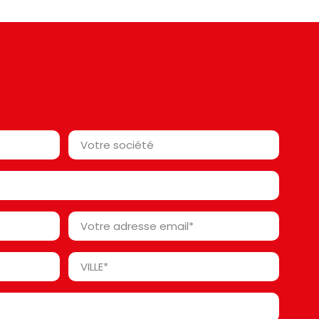
Votre
société*
*
Votre
adresse
email
Ville
*
*