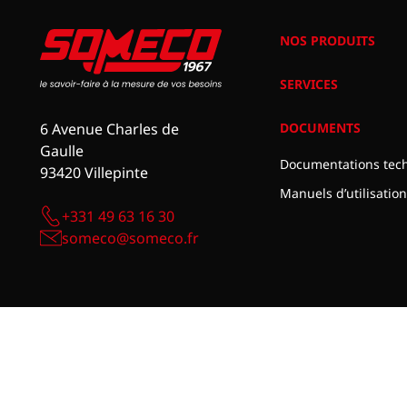
NOS PRODUITS
SERVICES
DOCUMENTS
6 Avenue Charles de
Gaulle
Documentations tec
93420 Villepinte
Manuels d’utilisation
+331 49 63 16 30
someco@someco.fr
Conditions g