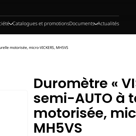
ciété
Catalogues et promotions
Documents
Actualités
urelle motorisée, micro-VICKERS, MH5VS
Duromètre « VI
semi-AUTO à t
motorisée, mi
MH5VS