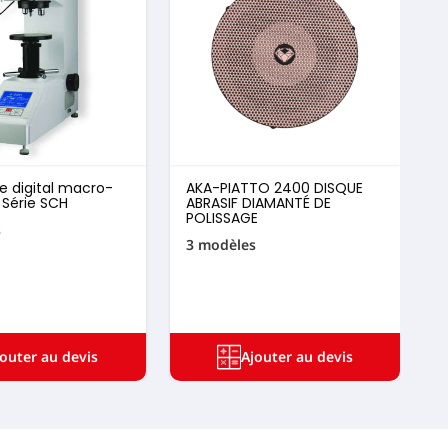
 digital macro-
AKA-PIATTO 2400 DISQUE
M
 Série SCH
ABRASIF DIAMANTÉ DE
t
POLISSAGE
(
s
3 modèles
1
jouter au devis
Ajouter au devis