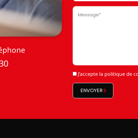
Message
*
léphone
 30
RGPD
J’accepte la
politique de co
*
ENVOYER