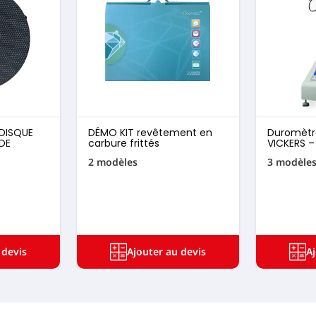
DISQUE
DÉMO KIT revêtement en
Duromètre
 DE
carbure frittés
VICKERS –
2 modèles
3 modèle
 devis
Ajouter au devis
A