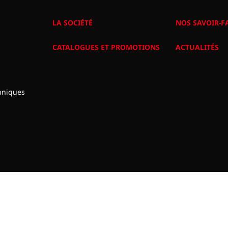
LA SOCIÉTÉ
NOS SAVOIR-F
CATALOGUES ET PROMOTIONS
ACTUALITÉS
hniques
énérales de vente
Politique de confidentialité
Création Magina
Gesti