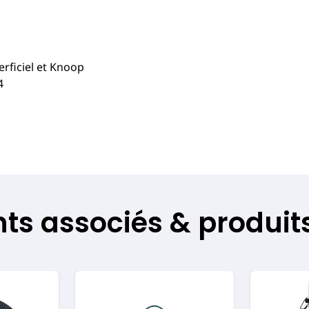
rficiel et Knoop
4
s associés & produits