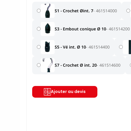
S1 - Crochet Øint. 7
461514000
S3 - Embout conique Ø 10
461514200
S5 - Vé int. Ø 10
461514400
S7 - Crochet Ø int. 20
461514600
Ajouter au devis