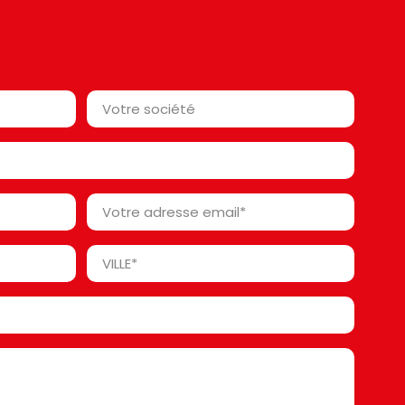
Votre
société*
*
Votre
adresse
email
Ville
*
*