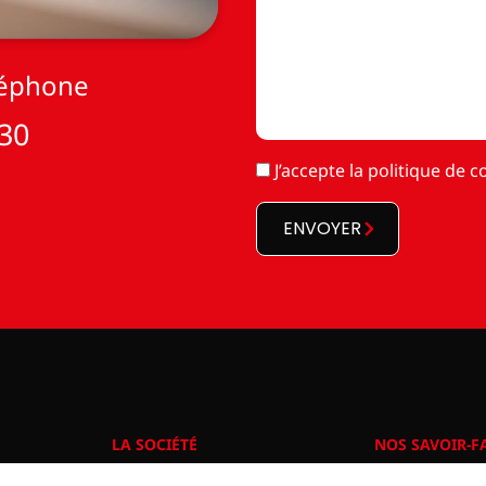
léphone
 30
RGPD
J’accepte la
politique de co
*
ENVOYER
LA SOCIÉTÉ
NOS SAVOIR-F