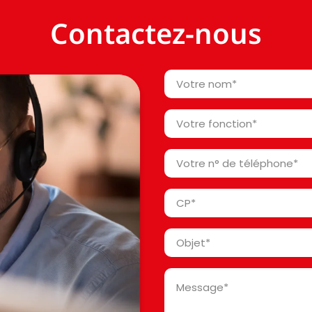
Contactez-nous
Votre
nom
*
Votre
fonction
*
Votre
n°
de
Code
téléphone
Postal
*
*
Objet
*
Message
*