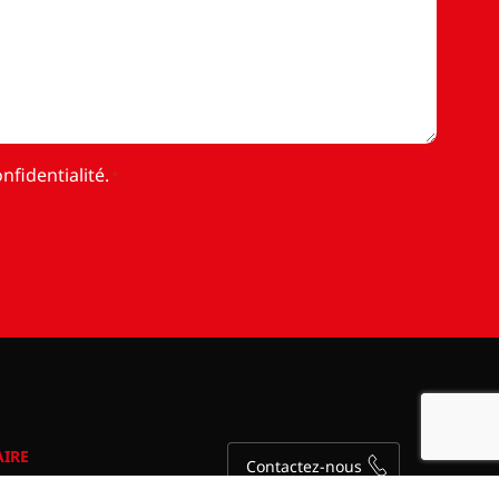
nfidentialité
.
*
AIRE
Contactez-nous