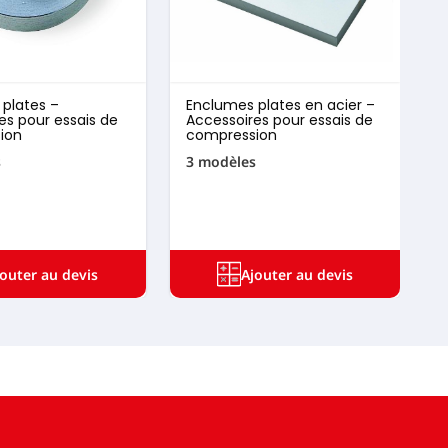
plates –
Enclumes plates en acier –
C
es pour essais de
Accessoires pour essais de
C
ion
compression
D
(
s
3 modèles
1
jouter au devis
Ajouter au devis