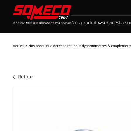
Rechercher :
Nos produits
Services
La so
Accueil
>
Nos produits
>
Accessoires pour dynamomètres & couplemètr
Retour