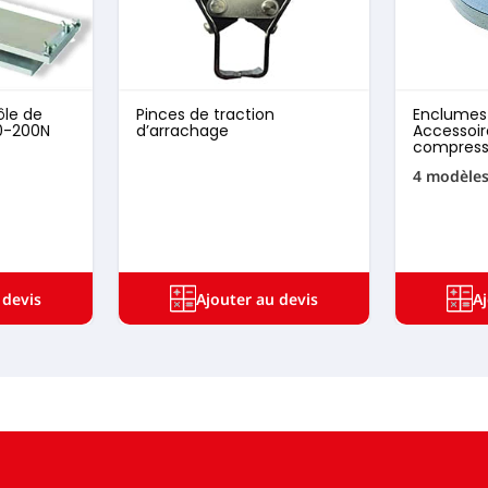
ôle de
Pinces de traction
Enclumes 
90-200N
d’arrachage
Accessoir
compress
4 modèle
 devis
Ajouter au devis
A