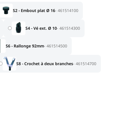
S2 - Embout plat Ø 16
461514100
S4 - Vé ext. Ø 10
461514300
S6 - Rallonge 92mm
461514500
S8 - Crochet à deux branches
461514700