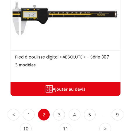
Pied à coulisse digital « ABSOLUTE » – Série 307
3 modèles
Ajouter au devis
<
1
2
3
4
5
…
9
10
11
>