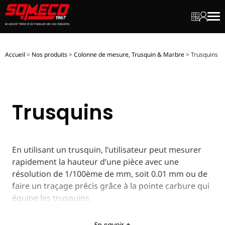
Mon dev
Mon c
Men
Accueil
>
Nos produits
>
Colonne de mesure, Trusquin & Marbre
>
Trusquins
Trusquins
En utilisant un trusquin, l’utilisateur peut mesurer
rapidement la hauteur d’une pièce avec une
résolution de 1/100ème de mm, soit 0.01 mm ou de
faire un traçage précis grâce à la pointe carbure qui
équipe les trusquins.
COMMENT UTILISER UN TRUSQUIN ?